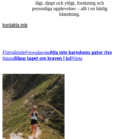
lågt, djupt och ytligt, forskning och
personliga upplevelser – allt i en härlig
blandning.
kontakta mig
Föregående
Föregående
Alla min barndoms gator rivs
Nästa
Nästa
Släpp taget om kraven i jul