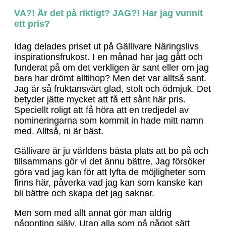
VA?! Är det på riktigt? JAG?! Har jag vunnit
ett pris?
Idag delades priset ut på Gällivare Näringslivs
inspirationsfrukost. I en månad har jag gått och
funderat på om det verkligen är sant eller om jag
bara har drömt alltihop? Men det var alltså sant.
Jag är så fruktansvärt glad, stolt och ödmjuk. Det
betyder jätte mycket att få ett sånt här pris.
Speciellt roligt att få höra att en tredjedel av
nomineringarna som kommit in hade mitt namn
med. Alltså, ni är bäst.
Gällivare är ju världens bästa plats att bo på och
tillsammans gör vi det ännu bättre. Jag försöker
göra vad jag kan för att lyfta de möjligheter som
finns här, påverka vad jag kan som kanske kan
bli bättre och skapa det jag saknar.
Men som med allt annat gör man aldrig
någonting själv. Utan alla som på något sätt