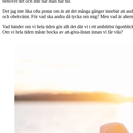
behöver det och inte när man har tid.
Det jag inte lika ofta pratar om är att det många gånger innebär att a
och obekvämt. För vad ska andra då tycka om mig? Men vad är altern
Vad händer om vi hela tiden gör allt det där vi i ett ambitiöst ögonblic
Om vi hela tiden måste bocka av att-göra-listan innan vi får vila?