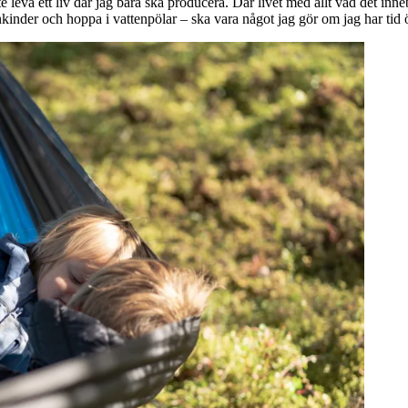
 inte leva ett liv där jag bara ska producera. Där livet med allt vad det in
nkinder och hoppa i vattenpölar – ska vara något jag gör om jag har tid öv