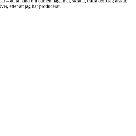
nebär – att ta hand om barnen, laga mat, skratta, träffa dom jag älskar,
er, efter att jag har producerat.