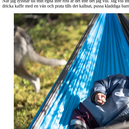
När jag lyssnar till min egna inre röst är det inte det jag vill. Jag vill
dricka kaffe med en vän och prata tills det kallnat, pussa kladdiga bar