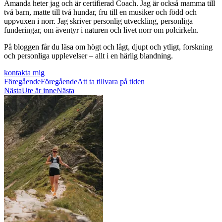
Amanda heter jag och är certifierad Coach. Jag är också mamma till
två barn, matte till två hundar, fru till en musiker och född och
uppvuxen i norr. Jag skriver personlig utveckling, personliga
funderingar, om äventyr i naturen och livet norr om polcirkeln.
På bloggen får du läsa om högt och lågt, djupt och ytligt, forskning
och personliga upplevelser – allt i en härlig blandning.
kontakta mig
Föregående
Föregående
Att ta tillvara på tiden
Nästa
Ute är inne
Nästa