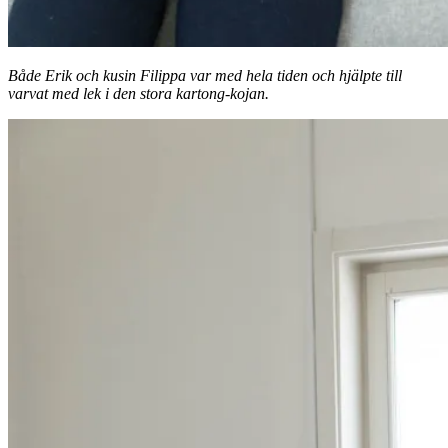
Både Erik och kusin Filippa var med hela tiden och hjälpte till
varvat med lek i den stora kartong-kojan.