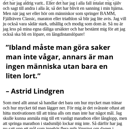
det har jag aldrig varit.. Eller det har jag i alla fall intalat mig själv
och sagt till andra i alla år, så det har blivit en sanning i min hjärna.
Men när jag ser eller hör om människor som springer BAMM,
Fjällräven Classic, maraton eller triathlon så blir jag lite avis. Jag vill
ju också vara sådär stark, uthållig och modig som dom är. Så nu är
jag less på mina egna dåliga ursäkter och har bestämt mig för att jag
också ska bli en löpare, en långdistanslöpare!
”Ibland måste man göra saker
man inte vågar, annars är man
ingen människa utan bara en
liten lort.”
– Astrid Lindgren
Som med allt annat så handlar det bara om hur mycket man tränar
och hur mycket tid man lägger ner. För mig är det svåraste oftast att
hitta motivationen till att träna alls om man inte har något mål. Jag
skulle kunna anmäla mig till ett vanligt marathon eller långlopp, men
att springa marathon i stadsmiljö lockar mig inte. Så därför har jag
nu satt upp ett mål som innebär flera mils löpning om dagen i