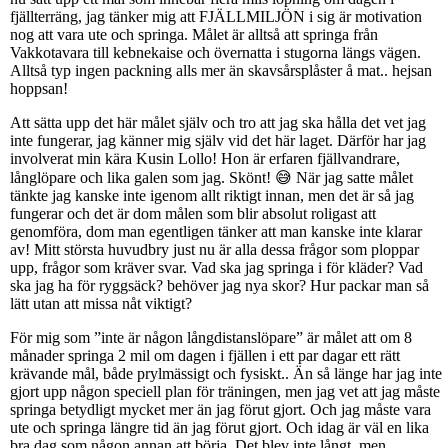
fjällterräng, jag tänker mig att FJÄLLMILJÖN i sig är motivation
nog att vara ute och springa. Målet är alltså att springa från
Vakkotavara till kebnekaise och övernatta i stugorna längs vägen.
Alltså typ ingen packning alls mer än skavsårsplåster å mat.. hejsan
hoppsan!
Att sätta upp det här målet själv och tro att jag ska hålla det vet jag
inte fungerar, jag känner mig själv vid det här laget. Därför har jag
involverat min kära Kusin Lollo! Hon är erfaren fjällvandrare,
långlöpare och lika galen som jag. Skönt! 😅 När jag satte målet
tänkte jag kanske inte igenom allt riktigt innan, men det är så jag
fungerar och det är dom målen som blir absolut roligast att
genomföra, dom man egentligen tänker att man kanske inte klarar
av! Mitt största huvudbry just nu är alla dessa frågor som ploppar
upp, frågor som kräver svar. Vad ska jag springa i för kläder? Vad
ska jag ha för ryggsäck? behöver jag nya skor? Hur packar man så
lätt utan att missa nåt viktigt?
För mig som ”inte är någon långdistanslöpare” är målet att om 8
månader springa 2 mil om dagen i fjällen i ett par dagar ett rätt
krävande mål, både prylmässigt och fysiskt.. Än så länge har jag inte
gjort upp någon speciell plan för träningen, men jag vet att jag måste
springa betydligt mycket mer än jag förut gjort. Och jag måste vara
ute och springa längre tid än jag förut gjort. Och idag är väl en lika
bra dag som någon annan att börja. Det blev inte långt, men