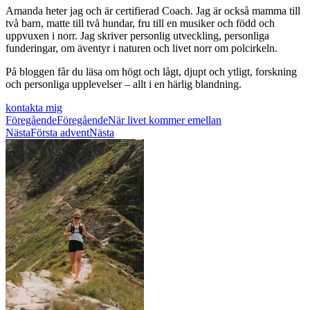
Amanda heter jag och är certifierad Coach. Jag är också mamma till
två barn, matte till två hundar, fru till en musiker och född och
uppvuxen i norr. Jag skriver personlig utveckling, personliga
funderingar, om äventyr i naturen och livet norr om polcirkeln.
På bloggen får du läsa om högt och lågt, djupt och ytligt, forskning
och personliga upplevelser – allt i en härlig blandning.
kontakta mig
Föregående
Föregående
När livet kommer emellan
Nästa
Första advent
Nästa