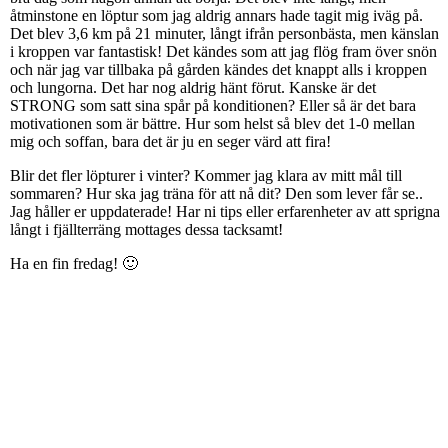
åtminstone en löptur som jag aldrig annars hade tagit mig iväg på.
Det blev 3,6 km på 21 minuter, långt ifrån personbästa, men känslan
i kroppen var fantastisk! Det kändes som att jag flög fram över snön
och när jag var tillbaka på gården kändes det knappt alls i kroppen
och lungorna. Det har nog aldrig hänt förut. Kanske är det
STRONG som satt sina spår på konditionen? Eller så är det bara
motivationen som är bättre. Hur som helst så blev det 1-0 mellan
mig och soffan, bara det är ju en seger värd att fira!
Blir det fler löpturer i vinter? Kommer jag klara av mitt mål till
sommaren? Hur ska jag träna för att nå dit? Den som lever får se..
Jag håller er uppdaterade! Har ni tips eller erfarenheter av att sprigna
långt i fjällterräng mottages dessa tacksamt!
Ha en fin fredag! 🙂