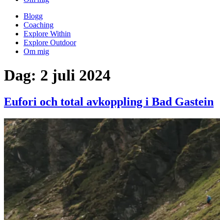
Blogg
Coaching
Explore Within
Explore Outdoor
Om mig
Dag:
2 juli 2024
Eufori och total avkoppling i Bad Gastein